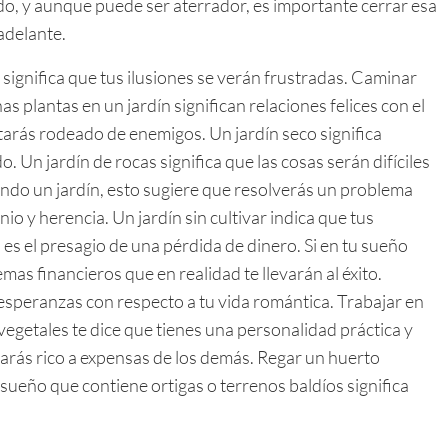
o, y aunque puede ser aterrador, es importante cerrar esa
adelante.
 significa que tus ilusiones se verán frustradas. Caminar
as plantas en un jardín significan relaciones felices con el
starás rodeado de enemigos. Un jardín seco significa
 Un jardín de rocas significa que las cosas serán difíciles
lando un jardín, esto sugiere que resolverás un problema
io y herencia. Un jardín sin cultivar indica que tus
es el presagio de una pérdida de dinero. Si en tu sueño
as financieros que en realidad te llevarán al éxito.
s esperanzas con respecto a tu vida romántica. Trabajar en
vegetales te dice que tienes una personalidad práctica y
harás rico a expensas de los demás. Regar un huerto
sueño que contiene ortigas o terrenos baldíos significa