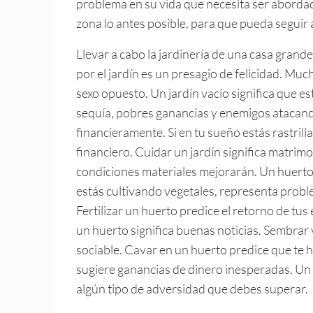
problema en su vida que necesita ser abordad
zona lo antes posible, para que pueda seguir 
Llevar a cabo la jardinería de una casa grande
por el jardín es un presagio de felicidad. Much
sexo opuesto. Un jardín vacío significa que e
sequía, pobres ganancias y enemigos atacando.
financieramente. Si en tu sueño estás rastril
financiero. Cuidar un jardín significa matrimon
condiciones materiales mejorarán. Un huerto 
estás cultivando vegetales, representa problem
Fertilizar un huerto predice el retorno de tu
un huerto significa buenas noticias. Sembrar 
sociable. Cavar en un huerto predice que te 
sugiere ganancias de dinero inesperadas. Un 
algún tipo de adversidad que debes superar.