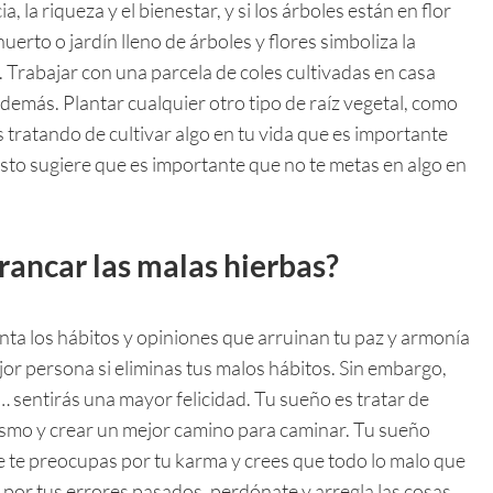
, la riqueza y el bienestar, y si los árboles están en flor
huerto o jardín lleno de árboles y flores simboliza la
. Trabajar con una parcela de coles cultivadas en casa
demás. Plantar cualquier otro tipo de raíz vegetal, como
 tratando de cultivar algo en tu vida que es importante
, esto sugiere que es importante que no te metas en algo en
rrancar las malas hierbas?
nta los hábitos y opiniones que arruinan tu paz y armonía
ejor persona si eliminas tus malos hábitos. Sin embargo,
… sentirás una mayor felicidad. Tu sueño es tratar de
ismo y crear un mejor camino para caminar. Tu sueño
 te preocupas por tu karma y crees que todo lo malo que
e por tus errores pasados, perdónate y arregla las cosas