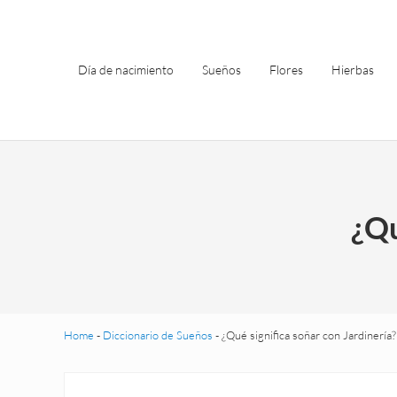
Saltar al contenido principal
Skip to header left navigation
Skip to site footer
Día de nacimiento
Sueños
Flores
Hierbas
¿Qu
Home
-
Diccionario de Sueños
-
¿Qué significa soñar con Jardinería?