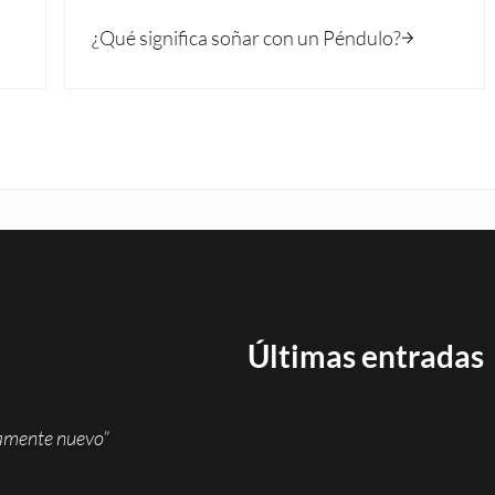
Siguiente entrada:
¿Qué significa soñar con un Péndulo?
Últimas entradas
namente nuevo”