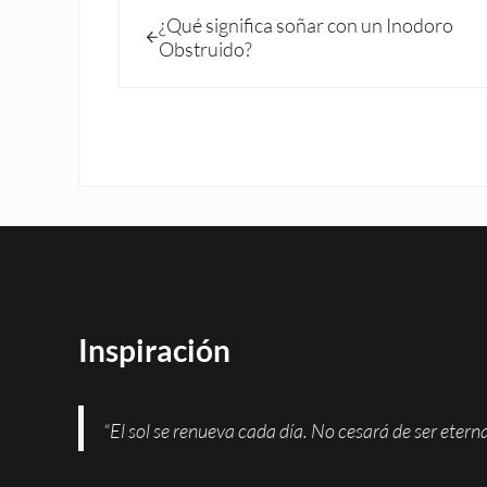
Entrada anterior:
¿Qué significa soñar con un Inodoro
Obstruido?
Inspiración
“El sol se renueva cada día. No cesará de ser eter