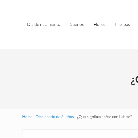
Saltar al contenido principal
Skip to header left navigation
Skip to site footer
Día de nacimiento
Sueños
Flores
Hierbas
¿
Home
-
Diccionario de Sueños
-
¿Qué significa soñar con Labrar?