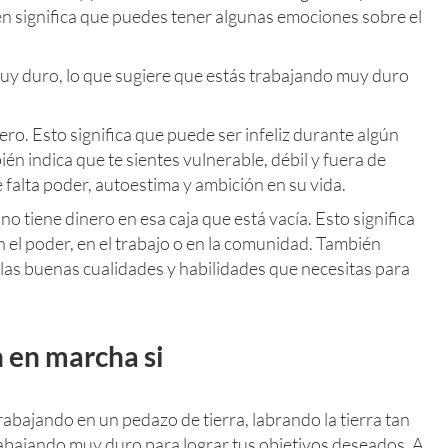
n significa que puedes tener algunas emociones sobre el
 muy duro, lo que sugiere que estás trabajando muy duro
ro. Esto significa que puede ser infeliz durante algún
én indica que te sientes vulnerable, débil y fuera de
e falta poder, autoestima y ambición en su vida.
o tiene dinero en esa caja que está vacía. Esto significa
 el poder, en el trabajo o en la comunidad. También
 las buenas cualidades y habilidades que necesitas para
n en marcha si
abajando en un pedazo de tierra, labrando la tierra tan
abajando muy duro para lograr tus objetivos deseados. A