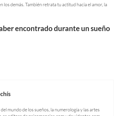
n los demás. También retrata tu actitud hacia el amor, la
aber encontrado durante un sueño
chís
del mundo de los sueños, la numerología y las artes
t, es editora de psicomancias.com y de videntes.com