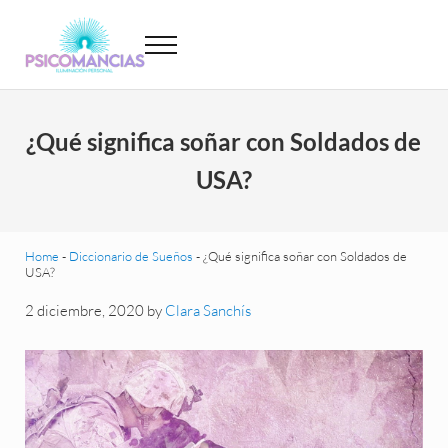
Saltar al contenido principal
Skip to header left navigation
Skip to site footer
Menu
Psicomancias
Psicomancias
¿Qué significa soñar con Soldados de
USA?
Home
-
Diccionario de Sueños
-
¿Qué significa soñar con Soldados de
USA?
2 diciembre, 2020
by
Clara Sanchís