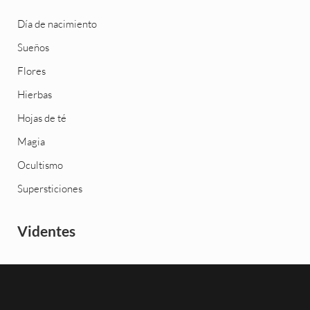
Día de nacimiento
Sueños
Flores
Hierbas
Hojas de té
Magia
Ocultismo
Supersticiones
Videntes