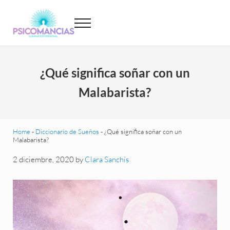
Saltar al contenido principal
Skip to header left navigation
Skip to site footer
Menu
Psicomancias
Psicomancias
¿Qué significa soñar con un
Malabarista?
Home
-
Diccionario de Sueños
-
¿Qué significa soñar con un
Malabarista?
2 diciembre, 2020
by
Clara Sanchís