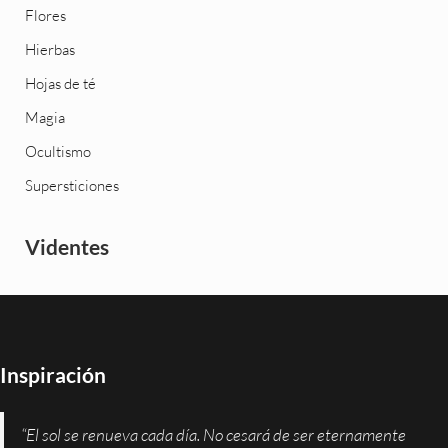
Flores
Hierbas
Hojas de té
Magia
Ocultismo
Supersticiones
Videntes
Inspiración
“El sol se renueva cada día. No cesará de ser eternamente