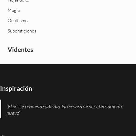
Magia
Ocultismo
Supersticiones
Videntes
Inspiración
“El sol se renueva cada día. No cesará de ser eternamente
nuevo”