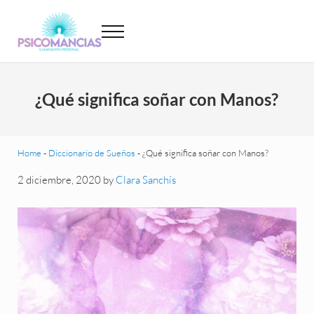
Saltar al contenido principal
Skip to header left navigation
Skip to site footer
Menu
Psicomancias
Psicomancias
¿Qué significa soñar con Manos?
Home
-
Diccionario de Sueños
-
¿Qué significa soñar con Manos?
2 diciembre, 2020
by
Clara Sanchís