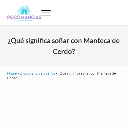
Saltar al contenido principal
Skip to header left navigation
Skip to site footer
Menu
Psicomancias
Psicomancias
¿Qué significa soñar con Manteca de
Cerdo?
Home
-
Diccionario de Sueños
-
¿Qué significa soñar con Manteca de
Cerdo?