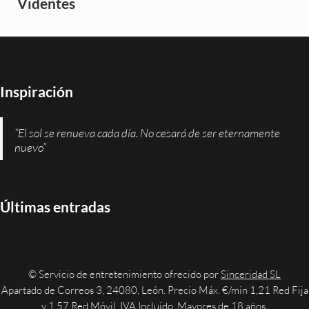
Videntes
Inspiración
“El sol se renueva cada día. No cesará de ser eternamente
nuevo”
Últimas entradas
© Servicio de entretenimiento ofrecido por
Sinceridad SL
Apartado de Correos 3, 24080, León. Precio Máx. €/min 1,21 Red Fija
y 1,57 Red Móvil. IVA Incluido. Mayores de 18 años.