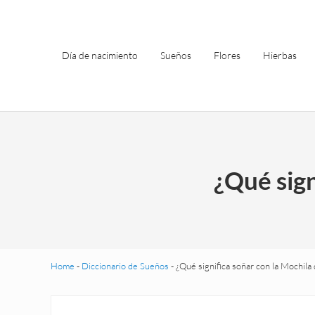
Saltar al contenido principal
Skip to header left navigation
Skip to site footer
Día de nacimiento
Sueños
Flores
Hierbas
¿Qué sign
Home
-
Diccionario de Sueños
-
¿Qué significa soñar con la Mochila 