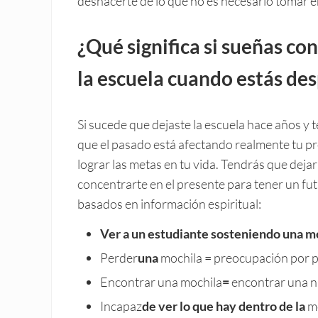
deshacerte de lo que no es necesario tomar en
¿Qué significa si sueñas con
la escuela cuando estás des
Si sucede que dejaste la escuela hace años y t
que el pasado está afectando realmente tu pre
lograr las metas en tu vida. Tendrás que dejar
concentrarte en el presente para tener un fut
basados en información espiritual:
Ver a un estudiante sosteniendo una mo
Perder
una
mochila = preocupación por pe
Encontrar una mochila
=
encontrar una n
Incapaz
de ver lo que hay dentro de la
mo