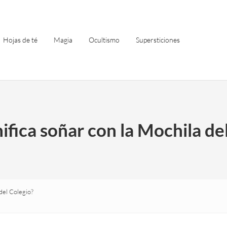
Hojas de té
Magia
Ocultismo
Supersticiones
ifica soñar con la Mochila de
del Colegio?