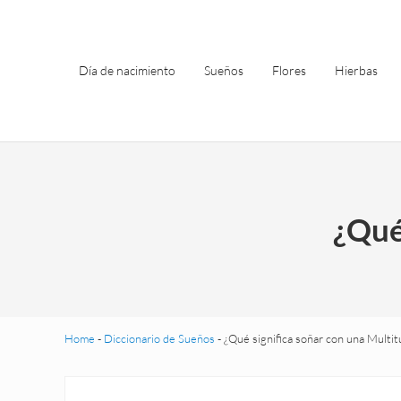
Saltar al contenido principal
Skip to header left navigation
Skip to site footer
Día de nacimiento
Sueños
Flores
Hierbas
¿Qué
Home
-
Diccionario de Sueños
-
¿Qué significa soñar con una Multit