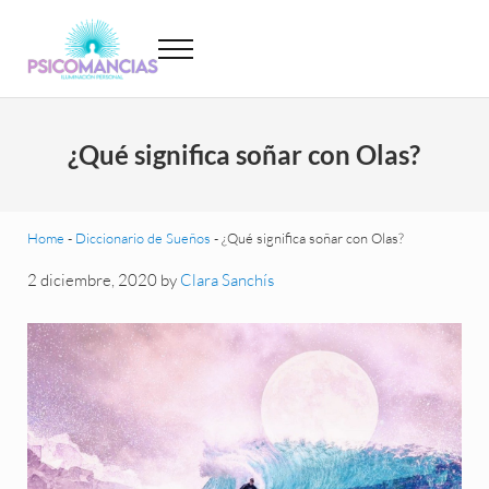
Saltar al contenido principal
Skip to header left navigation
Skip to site footer
Menu
Psicomancias
Psicomancias
¿Qué significa soñar con Olas?
Home
-
Diccionario de Sueños
-
¿Qué significa soñar con Olas?
2 diciembre, 2020
by
Clara Sanchís