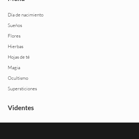
Día de nacimiento
Sueños
Flores
Hierbas
Hojas de té
Magia
Ocultismo
Supersticiones
Videntes