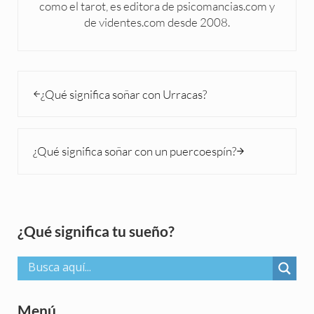
como el tarot, es editora de psicomancias.com y
de videntes.com desde 2008.
Entrada anterior:
¿Qué significa soñar con Urracas?
Siguiente entrada:
¿Qué significa soñar con un puercoespín?
Sidebar
¿Qué significa tu sueño?
Menú