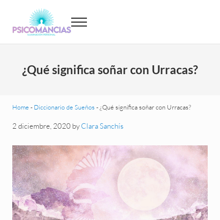
Saltar al contenido principal
Skip to header left navigation
Skip to site footer
Menu
Psicomancias
Psicomancias
¿Qué significa soñar con Urracas?
Home
-
Diccionario de Sueños
-
¿Qué significa soñar con Urracas?
2 diciembre, 2020
by
Clara Sanchís