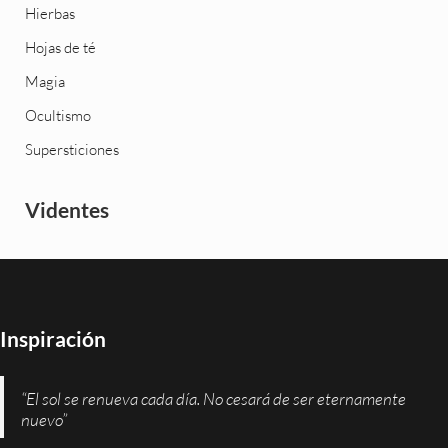
Hierbas
Hojas de té
Magia
Ocultismo
Supersticiones
Videntes
Inspiración
“El sol se renueva cada día. No cesará de ser eternamente
nuevo”