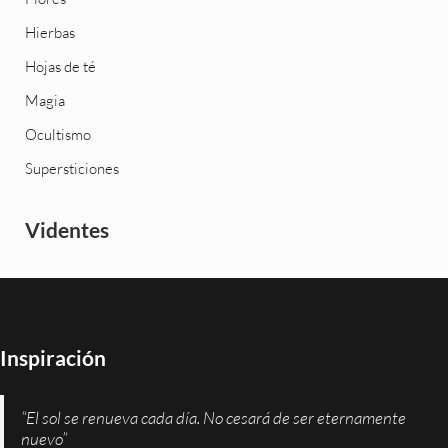
Hierbas
Hojas de té
Magia
Ocultismo
Supersticiones
Videntes
Inspiración
“El sol se renueva cada día. No cesará de ser eternamente
nuevo”