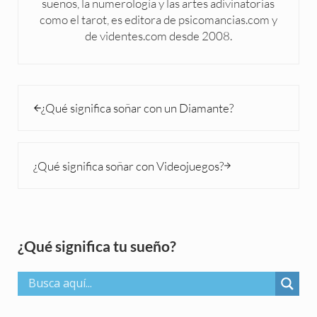
sueños, la numerología y las artes adivinatorias
como el tarot, es editora de psicomancias.com y
de videntes.com desde 2008.
Entrada anterior:
¿Qué significa soñar con un Diamante?
Siguiente entrada:
¿Qué significa soñar con Videojuegos?
Sidebar
¿Qué significa tu sueño?