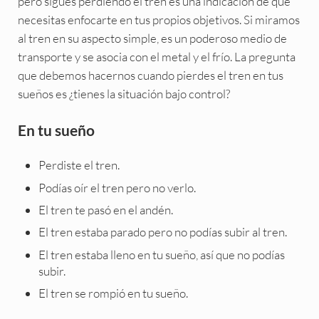
pero sigues perdiendo el tren es una indicación de que
necesitas enfocarte en tus propios objetivos. Si miramos
al tren en su aspecto simple, es un poderoso medio de
transporte y se asocia con el metal y el frío. La pregunta
que debemos hacernos cuando pierdes el tren en tus
sueños es ¿tienes la situación bajo control?
En tu sueño
Perdiste el tren.
Podías oír el tren pero no verlo.
El tren te pasó en el andén.
El tren estaba parado pero no podías subir al tren.
El tren estaba lleno en tu sueño, así que no podías
subir.
El tren se rompió en tu sueño.