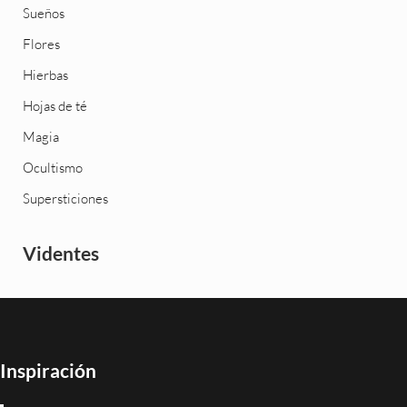
Sueños
Flores
Hierbas
Hojas de té
Magia
Ocultismo
Supersticiones
Videntes
Inspiración