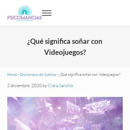
Saltar al contenido principal
Skip to header left navigation
Skip to site footer
Menu
Psicomancias
Psicomancias
¿Qué significa soñar con
Videojuegos?
Home
-
Diccionario de Sueños
-
¿Qué significa soñar con Videojuegos?
2 diciembre, 2020
by
Clara Sanchís